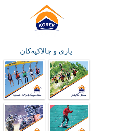
یاری و چالاكیەكان